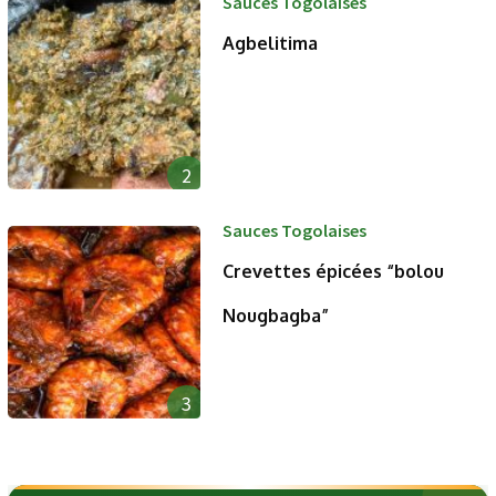
Sauces Togolaises
Agbelitima
2
Sauces Togolaises
Crevettes épicées “bolou
Nougbagba”
3