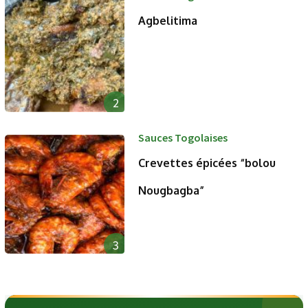
Agbelitima
2
Sauces Togolaises
Crevettes épicées “bolou
Nougbagba”
3