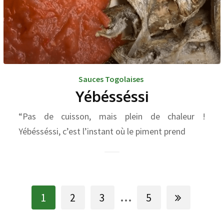
Sauces Togolaises
Yébésséssi
“Pas de cuisson, mais plein de chaleur !
Yébésséssi, c’est l’instant où le piment prend
...
1
2
3
5