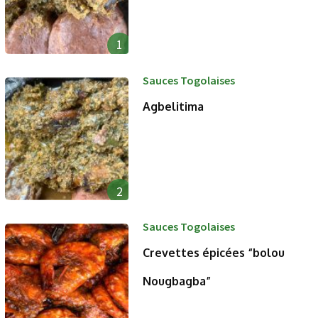
1
Sauces Togolaises
Agbelitima
2
Sauces Togolaises
Crevettes épicées “bolou
Nougbagba”